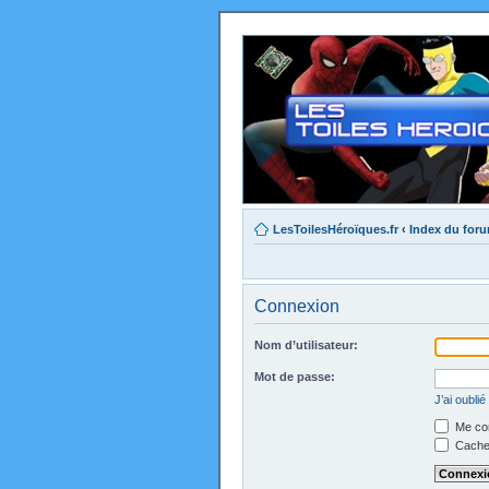
LesToilesHéroïques.fr
‹
Index du for
Connexion
Nom d’utilisateur:
Mot de passe:
J’ai oubli
Me con
Cacher