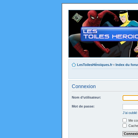
LesToilesHéroïques.fr
‹
Index du for
Connexion
Nom d’utilisateur:
Mot de passe:
J’ai oubli
Me con
Cacher