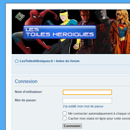
LesToilesHéroïques.fr
‹
Index du forum
Connexion
Nom d’utilisateur:
Mot de passe:
J’ai oublié mon mot de passe
Me connecter automatiquement à chaque vi
Cacher mon statut en ligne pour cette sessi