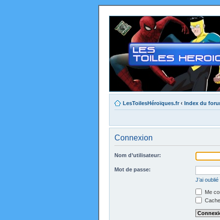
LesToilesHéroïques.fr
‹
Index du for
Connexion
Nom d’utilisateur:
Mot de passe:
J’ai oubli
Me con
Cacher