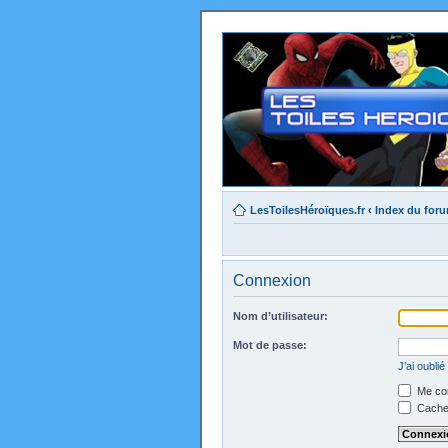
LesToilesHéroïques.fr
‹
Index du for
Connexion
Nom d’utilisateur:
Mot de passe:
J’ai oubli
Me con
Cacher