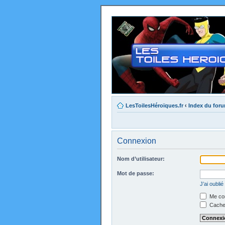
LesToilesHéroïques.fr
‹
Index du for
Connexion
Nom d’utilisateur:
Mot de passe:
J’ai oubli
Me con
Cacher