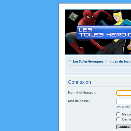
LesToilesHéroïques.fr
‹
Index du for
Connexion
Nom d’utilisateur:
Mot de passe:
J’ai oubli
Me con
Cacher