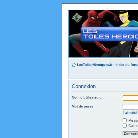
LesToilesHéroïques.fr
‹
Index du for
Connexion
Nom d’utilisateur:
Mot de passe:
J’ai oubli
Me con
Cacher