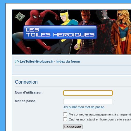
LesToilesHéroïques.fr
‹
Index du forum
Connexion
Nom d’utilisateur:
Mot de passe:
J’ai oublié mon mot de passe
Me connecter automatiquement à chaque vi
Cacher mon statut en ligne pour cette sessi