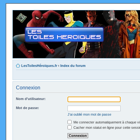
LesToilesHéroïques.fr
‹
Index du forum
Connexion
Nom d’utilisateur:
Mot de passe:
J’ai oublié mon mot de passe
Me connecter automatiquement à chaque vi
Cacher mon statut en ligne pour cette sessi