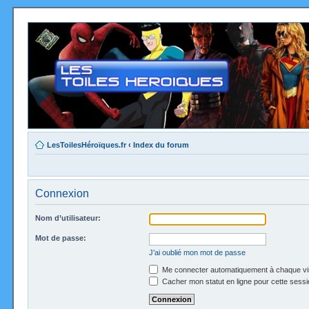
LesToilesHéroïques.fr
‹
Index du forum
Connexion
Nom d’utilisateur:
Mot de passe:
J’ai oublié mon mot de passe
Me connecter automatiquement à chaque vi
Cacher mon statut en ligne pour cette sessi