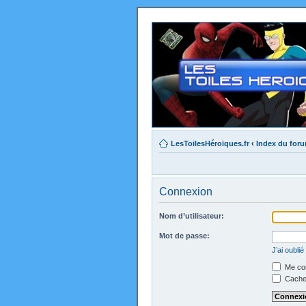
LesToilesHéroïques.fr
‹
Index du for
Connexion
Nom d’utilisateur:
Mot de passe:
J’ai oubli
Me con
Cacher