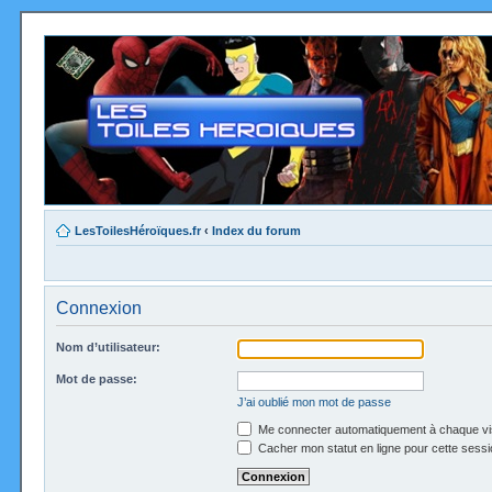
LesToilesHéroïques.fr
‹
Index du forum
Connexion
Nom d’utilisateur:
Mot de passe:
J’ai oublié mon mot de passe
Me connecter automatiquement à chaque vi
Cacher mon statut en ligne pour cette sessi