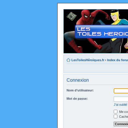
LesToilesHéroïques.fr
‹
Index du for
Connexion
Nom d’utilisateur:
Mot de passe:
J’ai oubli
Me con
Cacher