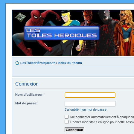
LesToilesHéroïques.fr
‹
Index du forum
Connexion
Nom d’utilisateur:
Mot de passe:
J’ai oublié mon mot de passe
Me connecter automatiquement à chaque vi
Cacher mon statut en ligne pour cette sessi