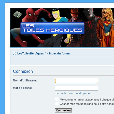
LesToilesHéroïques.fr
‹
Index du forum
Connexion
Nom d’utilisateur:
Mot de passe:
J’ai oublié mon mot de passe
Me connecter automatiquement à chaque vi
Cacher mon statut en ligne pour cette sessi