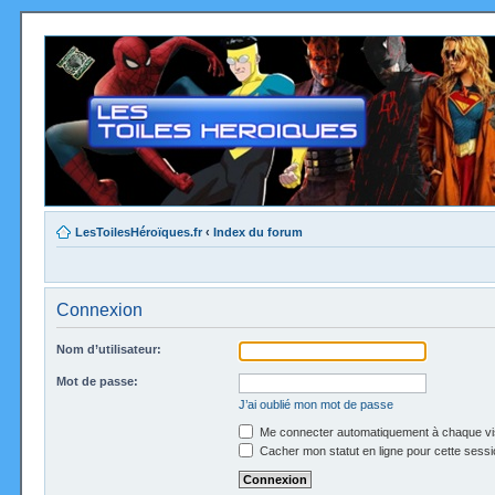
LesToilesHéroïques.fr
‹
Index du forum
Connexion
Nom d’utilisateur:
Mot de passe:
J’ai oublié mon mot de passe
Me connecter automatiquement à chaque vi
Cacher mon statut en ligne pour cette sessi