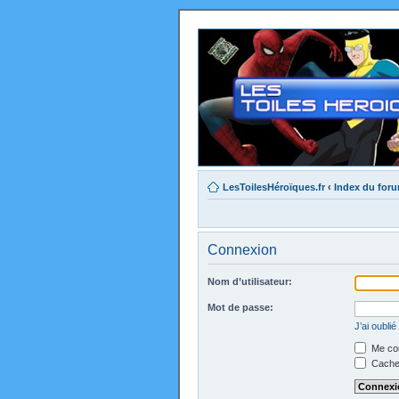
LesToilesHéroïques.fr
‹
Index du for
Connexion
Nom d’utilisateur:
Mot de passe:
J’ai oubli
Me con
Cacher