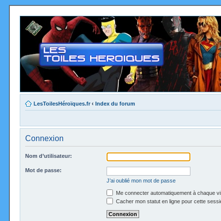
LesToilesHéroïques.fr
‹
Index du forum
Connexion
Nom d’utilisateur:
Mot de passe:
J’ai oublié mon mot de passe
Me connecter automatiquement à chaque vi
Cacher mon statut en ligne pour cette sessi