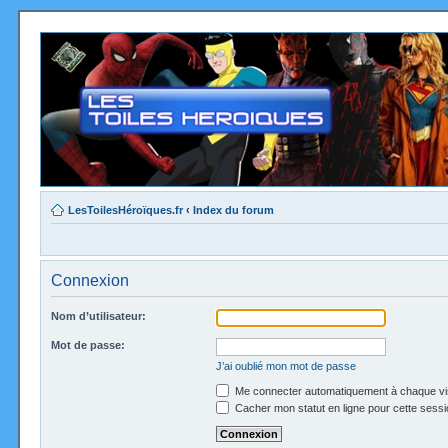
LesToilesHéroïques.fr
‹
Index du forum
Connexion
Nom d’utilisateur:
Mot de passe:
J’ai oublié mon mot de passe
Me connecter automatiquement à chaque vi
Cacher mon statut en ligne pour cette sessi