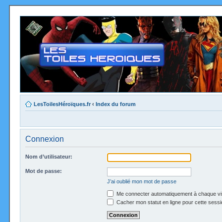
LesToilesHéroïques.fr
‹
Index du forum
Connexion
Nom d’utilisateur:
Mot de passe:
J’ai oublié mon mot de passe
Me connecter automatiquement à chaque vi
Cacher mon statut en ligne pour cette sessi