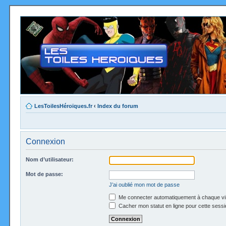
LesToilesHéroïques.fr
‹
Index du forum
Connexion
Nom d’utilisateur:
Mot de passe:
J’ai oublié mon mot de passe
Me connecter automatiquement à chaque vi
Cacher mon statut en ligne pour cette sessi