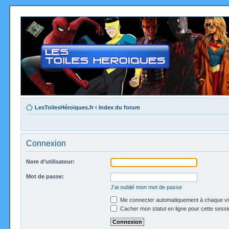
LesToilesHéroïques.fr
‹
Index du forum
Connexion
Nom d’utilisateur:
Mot de passe:
J’ai oublié mon mot de passe
Me connecter automatiquement à chaque vi
Cacher mon statut en ligne pour cette sessi