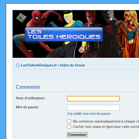
LesToilesHéroïques.fr
‹
Index du forum
Connexion
Nom d’utilisateur:
Mot de passe:
J’ai oublié mon mot de passe
Me connecter automatiquement à chaque vi
Cacher mon statut en ligne pour cette sessi