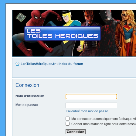
LesToilesHéroïques.fr
‹
Index du forum
Connexion
Nom d’utilisateur:
Mot de passe:
J’ai oublié mon mot de passe
Me connecter automatiquement à chaque vi
Cacher mon statut en ligne pour cette sessi