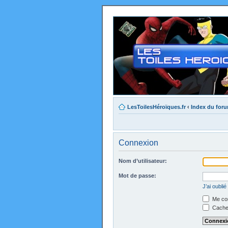
LesToilesHéroïques.fr
‹
Index du for
Connexion
Nom d’utilisateur:
Mot de passe:
J’ai oubli
Me con
Cacher