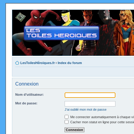
LesToilesHéroïques.fr
‹
Index du forum
Connexion
Nom d’utilisateur:
Mot de passe:
J’ai oublié mon mot de passe
Me connecter automatiquement à chaque vi
Cacher mon statut en ligne pour cette sessi