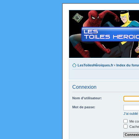
LesToilesHéroïques.fr
‹
Index du for
Connexion
Nom d’utilisateur:
Mot de passe:
J’ai oubli
Me con
Cacher