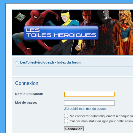
LesToilesHéroïques.fr
‹
Index du forum
Connexion
Nom d’utilisateur:
Mot de passe:
J’ai oublié mon mot de passe
Me connecter automatiquement à chaque vi
Cacher mon statut en ligne pour cette sessi