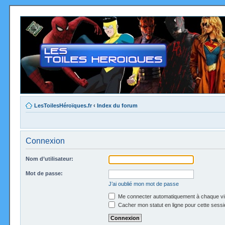
LesToilesHéroïques.fr
‹
Index du forum
Connexion
Nom d’utilisateur:
Mot de passe:
J’ai oublié mon mot de passe
Me connecter automatiquement à chaque vi
Cacher mon statut en ligne pour cette sessi