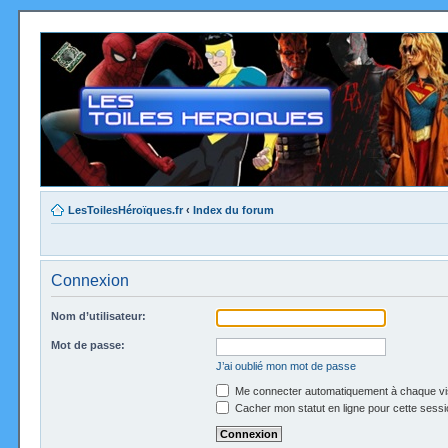
LesToilesHéroïques.fr
‹
Index du forum
Connexion
Nom d’utilisateur:
Mot de passe:
J’ai oublié mon mot de passe
Me connecter automatiquement à chaque vi
Cacher mon statut en ligne pour cette sessi