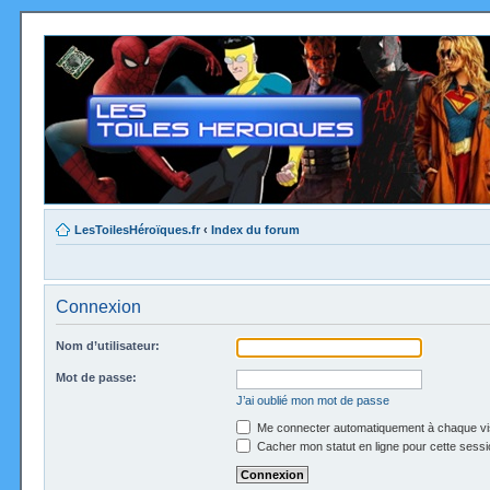
LesToilesHéroïques.fr
‹
Index du forum
Connexion
Nom d’utilisateur:
Mot de passe:
J’ai oublié mon mot de passe
Me connecter automatiquement à chaque vi
Cacher mon statut en ligne pour cette sessi