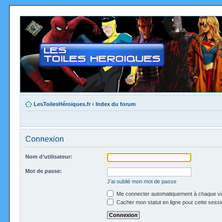
LesToilesHéroïques.fr
‹
Index du forum
Connexion
Nom d’utilisateur:
Mot de passe:
J’ai oublié mon mot de passe
Me connecter automatiquement à chaque vi
Cacher mon statut en ligne pour cette sessi