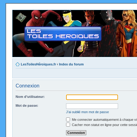
LesToilesHéroïques.fr
‹
Index du forum
Connexion
Nom d’utilisateur:
Mot de passe:
J’ai oublié mon mot de passe
Me connecter automatiquement à chaque vi
Cacher mon statut en ligne pour cette sessi