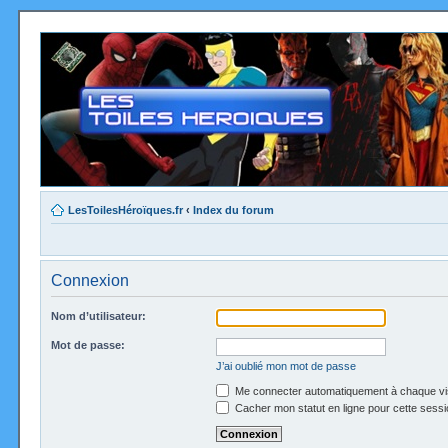
LesToilesHéroïques.fr
‹
Index du forum
Connexion
Nom d’utilisateur:
Mot de passe:
J’ai oublié mon mot de passe
Me connecter automatiquement à chaque vi
Cacher mon statut en ligne pour cette sessi