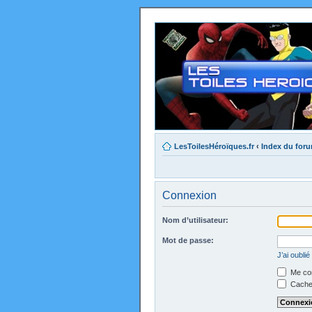
LesToilesHéroïques.fr
‹
Index du for
Connexion
Nom d’utilisateur:
Mot de passe:
J’ai oubli
Me con
Cacher