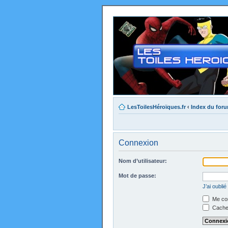
LesToilesHéroïques.fr
‹
Index du for
Connexion
Nom d’utilisateur:
Mot de passe:
J’ai oubli
Me con
Cacher