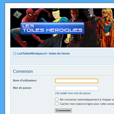
LesToilesHéroïques.fr
‹
Index du forum
Connexion
Nom d’utilisateur:
Mot de passe:
J’ai oublié mon mot de passe
Me connecter automatiquement à chaque vi
Cacher mon statut en ligne pour cette sessi