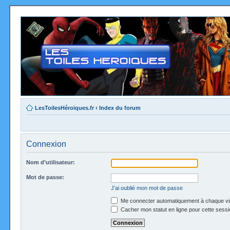
LesToilesHéroïques.fr
‹
Index du forum
Connexion
Nom d’utilisateur:
Mot de passe:
J’ai oublié mon mot de passe
Me connecter automatiquement à chaque vi
Cacher mon statut en ligne pour cette sessi