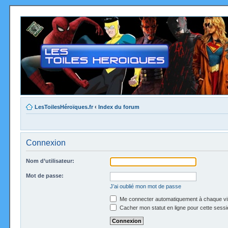
LesToilesHéroïques.fr
‹
Index du forum
Connexion
Nom d’utilisateur:
Mot de passe:
J’ai oublié mon mot de passe
Me connecter automatiquement à chaque vi
Cacher mon statut en ligne pour cette sessi