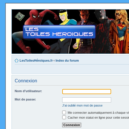
LesToilesHéroïques.fr
‹
Index du forum
Connexion
Nom d’utilisateur:
Mot de passe:
J’ai oublié mon mot de passe
Me connecter automatiquement à chaque vi
Cacher mon statut en ligne pour cette sessi