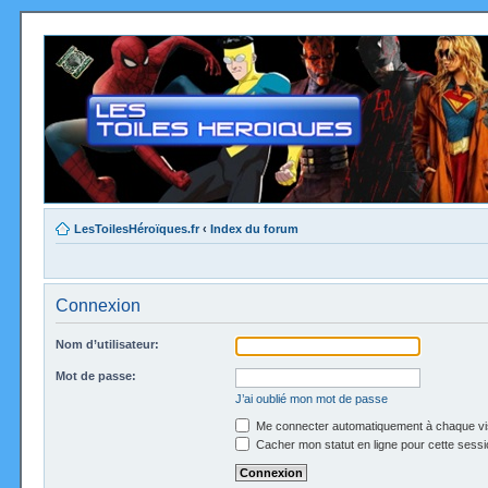
LesToilesHéroïques.fr
‹
Index du forum
Connexion
Nom d’utilisateur:
Mot de passe:
J’ai oublié mon mot de passe
Me connecter automatiquement à chaque vi
Cacher mon statut en ligne pour cette sessi