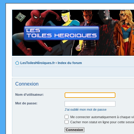
LesToilesHéroïques.fr
‹
Index du forum
Connexion
Nom d’utilisateur:
Mot de passe:
J’ai oublié mon mot de passe
Me connecter automatiquement à chaque vi
Cacher mon statut en ligne pour cette sessi