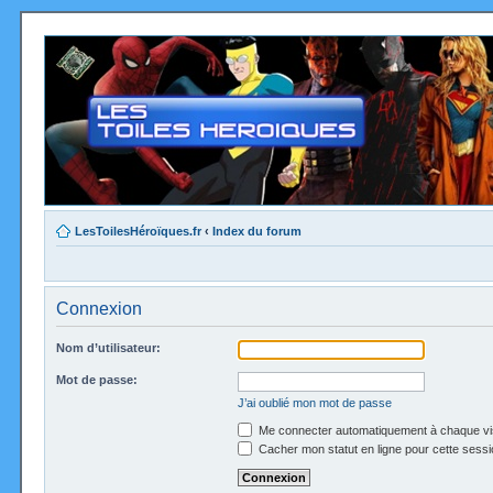
LesToilesHéroïques.fr
‹
Index du forum
Connexion
Nom d’utilisateur:
Mot de passe:
J’ai oublié mon mot de passe
Me connecter automatiquement à chaque vi
Cacher mon statut en ligne pour cette sessi