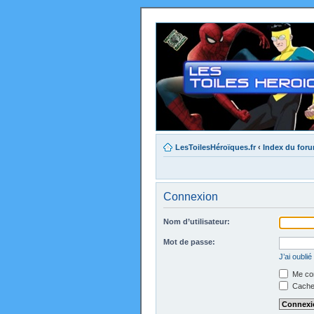
LesToilesHéroïques.fr
‹
Index du for
Connexion
Nom d’utilisateur:
Mot de passe:
J’ai oubli
Me con
Cacher