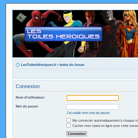
LesToilesHéroïques.fr
‹
Index du forum
Connexion
Nom d’utilisateur:
Mot de passe:
J’ai oublié mon mot de passe
Me connecter automatiquement à chaque vi
Cacher mon statut en ligne pour cette sessi