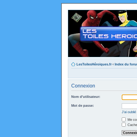
LesToilesHéroïques.fr
‹
Index du for
Connexion
Nom d’utilisateur:
Mot de passe:
J’ai oubli
Me con
Cacher