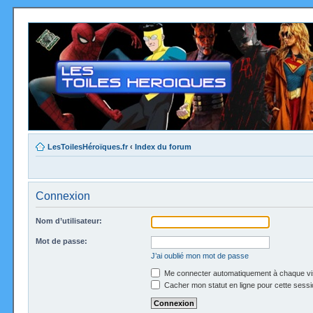
LesToilesHéroïques.fr
‹
Index du forum
Connexion
Nom d’utilisateur:
Mot de passe:
J’ai oublié mon mot de passe
Me connecter automatiquement à chaque vi
Cacher mon statut en ligne pour cette sessi