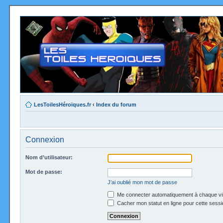
LesToilesHéroïques.fr
‹
Index du forum
Connexion
Nom d’utilisateur:
Mot de passe:
J’ai oublié mon mot de passe
Me connecter automatiquement à chaque vi
Cacher mon statut en ligne pour cette sessi