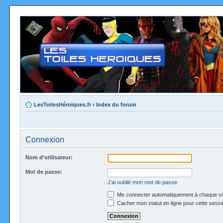
LesToilesHéroïques.fr
‹
Index du forum
Connexion
Nom d’utilisateur:
Mot de passe:
J’ai oublié mon mot de passe
Me connecter automatiquement à chaque vi
Cacher mon statut en ligne pour cette sessi